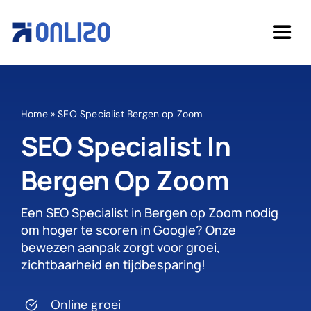
Ga
naar
Togg
inhoud
Navi
Home
Home
»
SEO Specialist Bergen op Zoom
Diensten
SEO Specialist In
Bergen Op Zoom
Over ons
Een SEO Specialist in Bergen op Zoom nodig
Cases
om hoger te scoren in Google? Onze
bewezen aanpak zorgt voor groei,
zichtbaarheid en tijdbesparing!
Kennisbank
Online groei