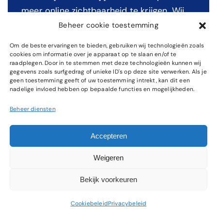
meer online zichtbaarheid te krijgen. Wij
beginnen met een Gratis SEO Scan voor
Beheer cookie toestemming
een inzichten in de huidige situatie en
Om de beste ervaringen te bieden, gebruiken wij technologieën zoals
eventuele kansen.
cookies om informatie over je apparaat op te slaan en/of te
raadplegen. Door in te stemmen met deze technologieën kunnen wij
gegevens zoals surfgedrag of unieke ID's op deze site verwerken. Als je
geen toestemming geeft of uw toestemming intrekt, kan dit een
Geen verplichtingen
nadelige invloed hebben op bepaalde functies en mogelijkheden.
Persoonlijk advies
Beheer diensten
Gratis SEO-scan ontdek groeikansen
Accepteren
Weigeren
Bekijk voorkeuren
Cookiebeleid
Privacybeleid