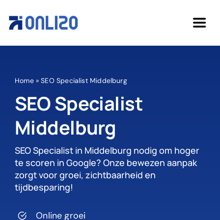
Ga
naar
Togg
inhoud
Navi
Home
Home
»
SEO Specialist Middelburg
Diensten
SEO Specialist
Middelburg
Over ons
SEO Specialist in Middelburg nodig om hoger
Cases
te scoren in Google? Onze bewezen aanpak
zorgt voor groei, zichtbaarheid en
tijdbesparing!
Kennisbank
Online groei