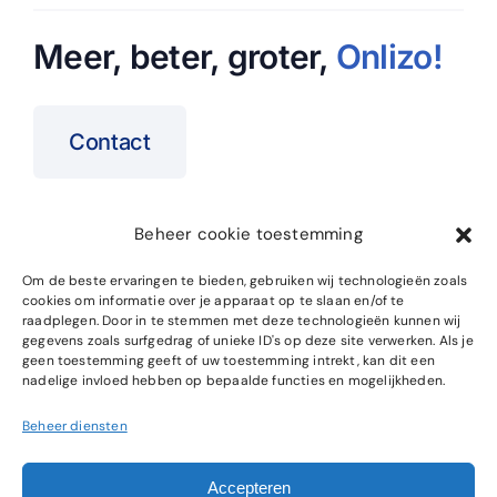
Meer, beter, groter,
Onlizo
!
Contact
Beheer cookie toestemming
Home
SEO Specialist
Om de beste ervaringen te bieden, gebruiken wij technologieën zoals
cookies om informatie over je apparaat op te slaan en/of te
Over ons
Website Onderhoud
raadplegen. Door in te stemmen met deze technologieën kunnen wij
gegevens zoals surfgedrag of unieke ID's op deze site verwerken. Als je
Cases
SEO Cursus
geen toestemming geeft of uw toestemming intrekt, kan dit een
nadelige invloed hebben op bepaalde functies en mogelijkheden.
Blog
Beheer diensten
Accepteren