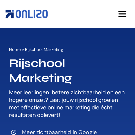
Ga
naar
Togg
inhoud
Navi
Home
Home
»
Rijschool Marketing
Diensten
Rijschool
Marketing
Over ons
Meer leerlingen, betere zichtbaarheid en een
Cases
hogere omzet? Laat jouw rijschool groeien
met effectieve online marketing die écht
resultaten oplevert!
Kennisbank
Meer zichtbaarheid in Google