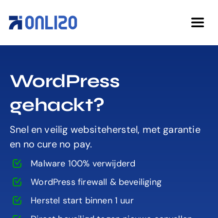
Ga
naar
Togg
inhoud
Navi
Home
WordPress
Diensten
gehackt?
Over ons
Snel en veilig websiteherstel, met garantie
en no cure no pay.
Cases
Malware 100% verwijderd
WordPress firewall & beveiliging
Kennisbank
Herstel start binnen 1 uur