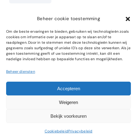
Beheer cookie toestemming
Home
SEO Specialist
Om de beste ervaringen te bieden, gebruiken wij technologieën zoals
cookies om informatie over je apparaat op te slaan en/of te
Over ons
Website Onderhoud
raadplegen. Door in te stemmen met deze technologieën kunnen wij
gegevens zoals surfgedrag of unieke ID's op deze site verwerken. Als je
Cases
SEO Cursus
geen toestemming geeft of uw toestemming intrekt, kan dit een
nadelige invloed hebben op bepaalde functies en mogelijkheden.
Blog
Beheer diensten
Accepteren
© 2025 • ONLIZO • ALL RIGHTS RESERVED
Weigeren
ALGEMENE VOORWAARDEN
PRIVACYBELEID
DISCLAIMER
Bekijk voorkeuren
SITEMAP
Cookiebeleid
Privacybeleid