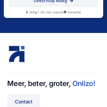
Direct Hulp Nodig
🔒 Veilig
⚡ 30 min reactie
🛡️ Garantie
Rate this page
Meer, beter, groter,
Onlizo
!
Contact