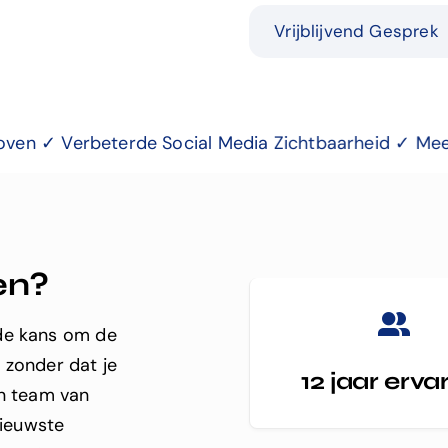
Vrijblijvend Gesprek
de Social Media Zichtbaarheid ✓ Meer Volgers en In
en?
 de kans om de
 zonder dat je
12 jaar erva
en team van
nieuwste