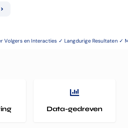
teracties ✓ Langdurige Resultaten ✓ Meer Leads en K
ring
Data-gedreven