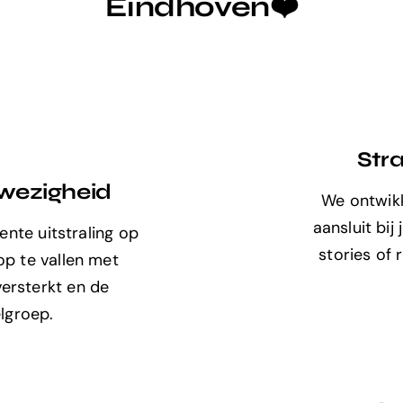
Eindhoven❤️
Str
wezigheid
We ontwikk
aansluit bij
nte uitstraling op
stories of 
 op te vallen met
versterkt en de
lgroep.