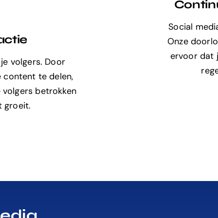
Contin
Social media
actie
Onze doorlo
ervoor dat j
je volgers. Door
reg
 content te delen,
e volgers betrokken
t groeit.
media