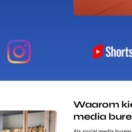
Waarom kiez
media bure
Als social media bureau