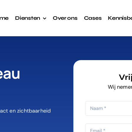
me
Diensten
Over ons
Cases
Kennisb
eau
Vri
Wij nemen
pact en zichtbaarheid