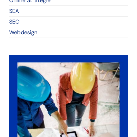
Online Strategie
SEA
SEO
Webdesign
7 X Return On Ad Spending
– Stukadoor Almere