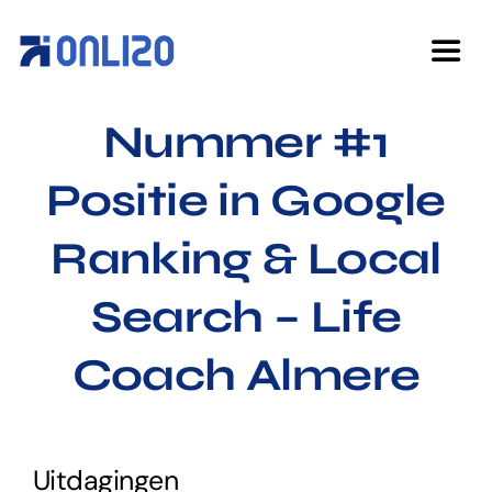
Ga
naar
Togg
inhoud
Navi
Nummer #1
Home
Positie in Google
Diensten
Ranking & Local
Over ons
Search – Life
Cases
Coach Almere
Kennisbank
Uitdagingen