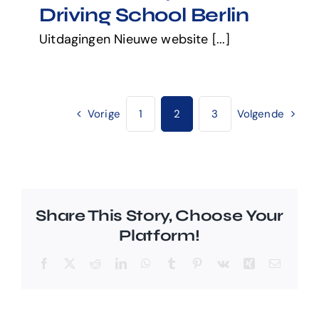
Driving School Berlin
Uitdagingen Nieuwe website [...]
Vorige
1
2
3
Volgende
Share This Story, Choose Your
Platform!
Facebook
X
Reddit
LinkedIn
WhatsApp
Tumblr
Pinterest
Vk
Xing
E-
mail