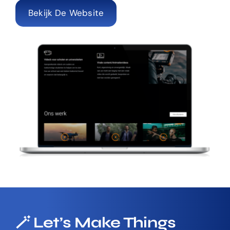
Bekijk De Website
🪄 Let’s Make Things