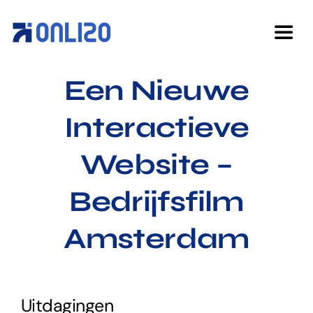
Ga
naar
Togg
inhoud
Navi
Een Nieuwe
Home
Interactieve
Diensten
Website –
Over ons
Bedrijfsfilm
Cases
Amsterdam
Kennisbank
Uitdagingen