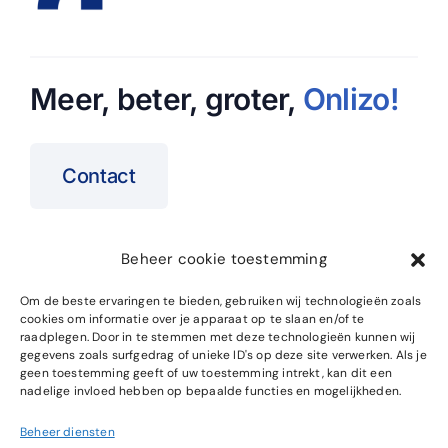
Meer, beter, groter,
Onlizo
!
Contact
Beheer cookie toestemming
Home
SEO Specialist
Om de beste ervaringen te bieden, gebruiken wij technologieën zoals
cookies om informatie over je apparaat op te slaan en/of te
Over ons
Website Onderhoud
raadplegen. Door in te stemmen met deze technologieën kunnen wij
gegevens zoals surfgedrag of unieke ID's op deze site verwerken. Als je
Cases
SEO Cursus
geen toestemming geeft of uw toestemming intrekt, kan dit een
nadelige invloed hebben op bepaalde functies en mogelijkheden.
Blog
Beheer diensten