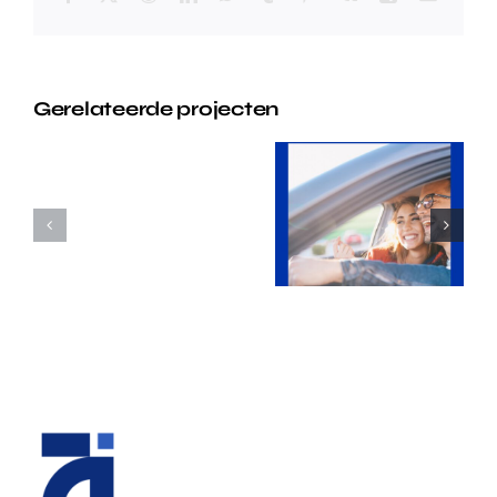
mail
Nummer
#1
Gerelateerde projecten
Positie
Nieuwe
in
Website &
Google
Nummer
&
#1 Positie
600%
in Google –
meer
Rijschool
aanvragen
Utrecht
–
Microblading
Den
Haag