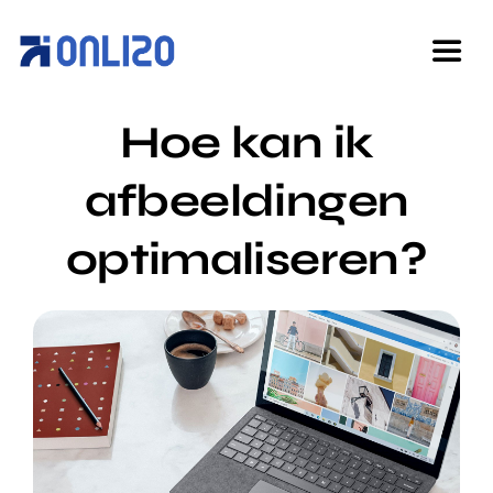
Ga
naar
Togg
inhoud
Navi
Hoe kan ik
Home
afbeeldingen
Diensten
optimaliseren?
Over ons
Cases
Kennisbank