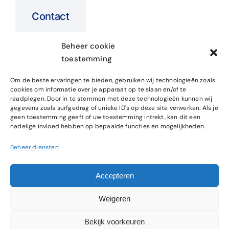
Contact
Beheer cookie
toestemming
Home
SEO Specialist
Om de beste ervaringen te bieden, gebruiken wij technologieën zoals
cookies om informatie over je apparaat op te slaan en/of te
Over ons
Website Onderhoud
raadplegen. Door in te stemmen met deze technologieën kunnen wij
gegevens zoals surfgedrag of unieke ID's op deze site verwerken. Als je
Cases
SEO Cursus
geen toestemming geeft of uw toestemming intrekt, kan dit een
nadelige invloed hebben op bepaalde functies en mogelijkheden.
Blog
Beheer diensten
Accepteren
© 2025 • ONLIZO • ALL RIGHTS RESERVED
Weigeren
ALGEMENE VOORWAARDEN
PRIVACYBELEID
DISCLAIMER
Bekijk voorkeuren